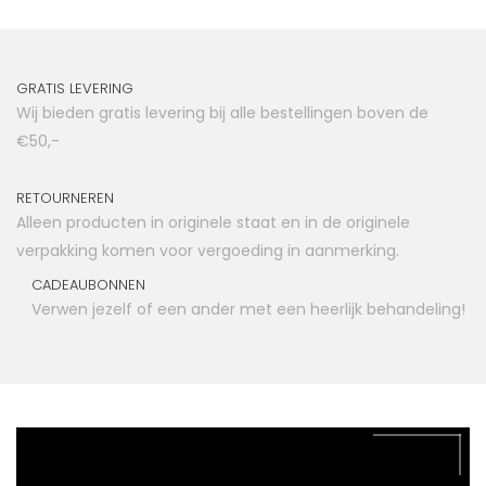
GRATIS LEVERING
Wij bieden gratis levering bij alle bestellingen boven de
€50,-
RETOURNEREN
Alleen producten in originele staat en in de originele
verpakking komen voor vergoeding in aanmerking.
CADEAUBONNEN
Verwen jezelf of een ander met een heerlijk behandeling!