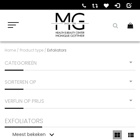
Home
/
Product type
/
Exfoliators
CATEGORIEËN
SORTEREN OP
VERFIJN OP PRIJS
EXFOLIATORS
Meest bekeken