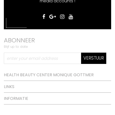
media accounts !
ABONNEER
Blijf up to date
VERSTUUR
HEALTH BEAUTY CENTER MONIQUE GOTTMER
LINKS
INFORMATIE