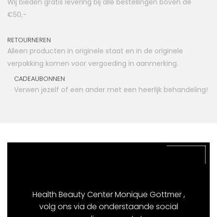
Wij bieden gratis levering bij alle bestellingen boven de
€50,-
RETOURNEREN
Alleen producten in originele staat en in de originele
verpakking komen voor vergoeding in aanmerking.
CADEAUBONNEN
Verwen jezelf of een ander met een heerlijk behandeling!
Health Beauty Center Monique Gottmer ,
volg ons via de onderstaande social