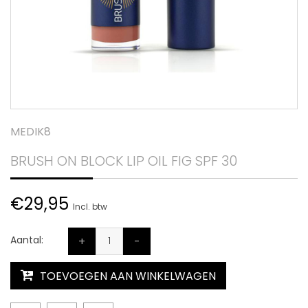
MEDIK8
BRUSH ON BLOCK LIP OIL FIG SPF 30
€29,95
Incl. btw
Aantal:
+
-
TOEVOEGEN AAN WINKELWAGEN