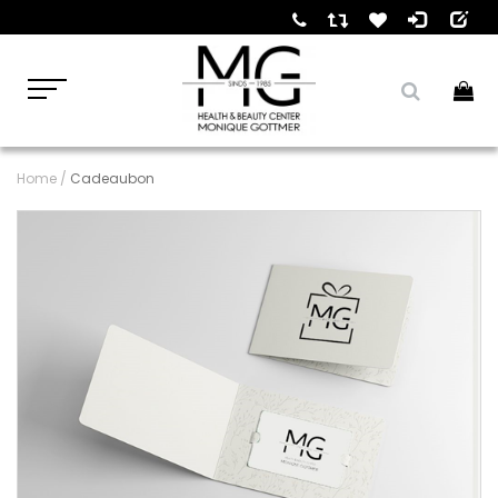
Home
/
Cadeaubon