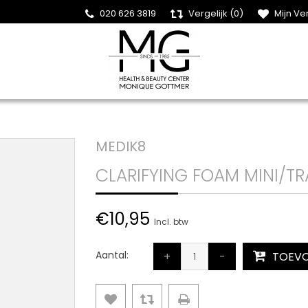
020 626 3819
Vergelijk (0)
Mijn Ver
MEDIK8
CLARIFYING FOAM MINI/TR
€10,95
Incl. btw
Aantal:
+
-
TOEVO