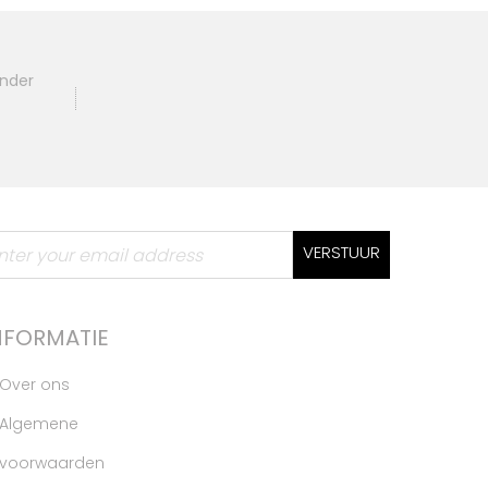
ander
VERSTUUR
NFORMATIE
Over ons
Algemene
voorwaarden