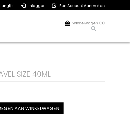
langlijst
Inloggen
Een Account Aanmaken
Winkelwagen (0)
AVEL SIZE 40ML
EGEN AAN WINKELWAGEN