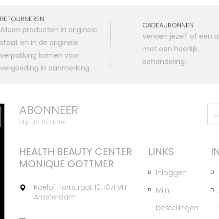
RETOURNEREN
CADEAUBONNEN
Alleen producten in originele
Verwen jezelf of een 
staat en in de originele
met een heerlijk
verpakking komen voor
behandeling!
vergoeding in aanmerking.
ABONNEER
Blijf up to date
HEALTH BEAUTY CENTER
LINKS
I
MONIQUE GOTTMER
Inloggen
Roelof Hartstraat 10, 1071 VH
Mijn
Amsterdam
bestellingen