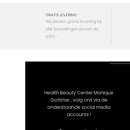
GRATIS LEVERING
Wij bieden gratis levering bij
alle bestellingen boven de
€50,-
Health Beauty Center Monique
Gottmer , volg ons via de
onderstaande social media
accounts !