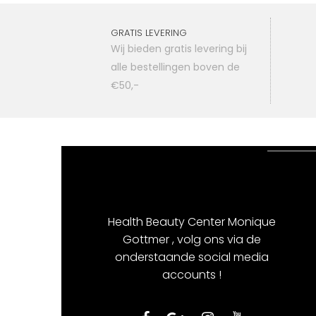
GRATIS LEVERING
Wij bieden gratis levering bij
alle bestellingen boven de
€50,-
Health Beauty Center Monique
Gottmer , volg ons via de
onderstaande social media
accounts !