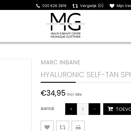
020 626 3819
Vergelijk (0)
Mijn Ver
MARC INBANE
HYALURONIC SELF-TAN SP
€34,95
Incl. btw
Aantal:
+
-
TOEVO