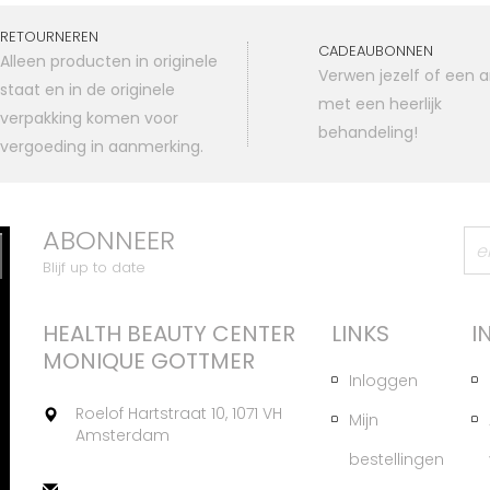
RETOURNEREN
CADEAUBONNEN
Alleen producten in originele
Verwen jezelf of een 
staat en in de originele
met een heerlijk
verpakking komen voor
behandeling!
vergoeding in aanmerking.
ABONNEER
Blijf up to date
HEALTH BEAUTY CENTER
LINKS
I
MONIQUE GOTTMER
Inloggen
Roelof Hartstraat 10, 1071 VH
Mijn
Amsterdam
bestellingen