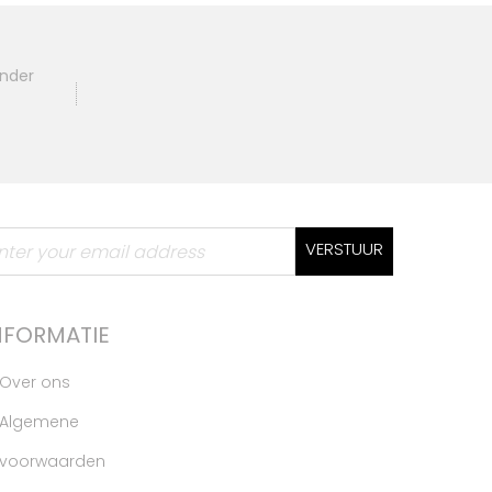
ander
VERSTUUR
NFORMATIE
Over ons
Algemene
voorwaarden