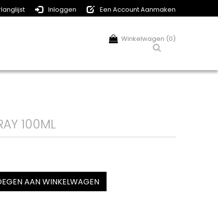
langlijst
Inloggen
Een Account Aanmaken
Winkelwagen (0)
RAY 100ML
EGEN AAN WINKELWAGEN