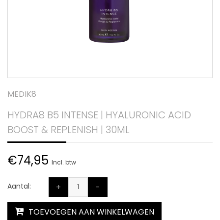
MEDIK8
HYDRA8 B5 INTENSE | HYALURONIC ACID
BOOST & REPLENISH | 30ML
€74,95
Incl. btw
Aantal:
+
-
TOEVOEGEN AAN WINKELWAGEN