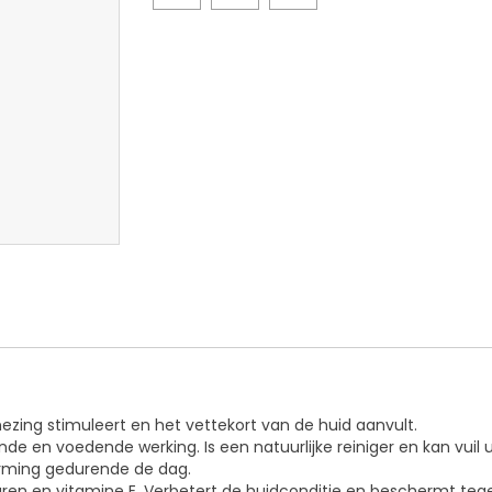
ing stimuleert en het vettekort van de huid aanvult.
e en voedende werking. Is een natuurlijke reiniger en kan vuil u
erming gedurende de dag.
tzuren en vitamine E. Verbetert de huidconditie en beschermt tege