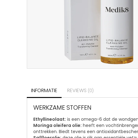
INFORMATIE
REVIEWS
(0)
WERKZAME STOFFEN
Ethyllineolaat:
is een omega-6 dat de wondgenez
Moringa oleifera olie:
heeft een vochtinbrengend
onttrekken. Biedt tevens een antioxidantbesch
Saffloerolie:
deze olie is rijk aan essentiële ve