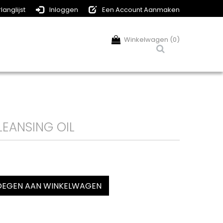
langlijst
Inloggen
Een Account Aanmaken
Winkelwagen (0)
LEANSING OIL
EGEN AAN WINKELWAGEN