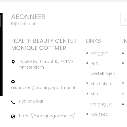
ABONNEER
Blijf up to date
HEALTH BEAUTY CENTER
LINKS
I
MONIQUE GOTTMER
Inloggen
Roelof Hartstraat 10, 1071 VH
Mijn
Amsterdam
bestellingen
Mijn tickets
afspraken@moniquegottmer.nl
Mijn
020 626 3819
verlanglijst
RSS-feed
https://moniquegottmer.nl/