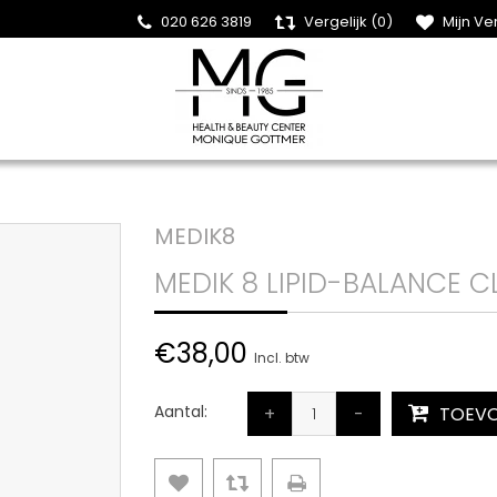
020 626 3819
Vergelijk (0)
Mijn Ver
MEDIK8
MEDIK 8 LIPID-BALANCE C
€38,00
Incl. btw
Aantal:
+
-
TOEVO