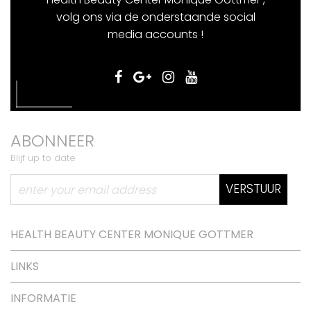
volg ons via de onderstaande social
media accounts !
ABONNEER
Blijf up to date
VERSTUUR
HEALTH BEAUTY CENTER MONIQUE GOTTMER
LINKS
INFORMATIE