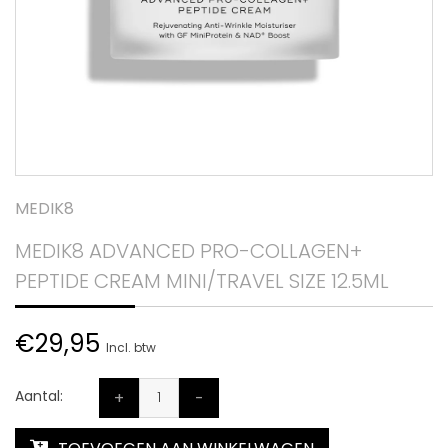
MEDIK8
MEDIK8 ADVANCED PRO-COLLAGEN+
PEPTIDE CREAM MINI/TRAVEL SIZE 12.5ML
€29,95
Incl. btw
Aantal:
+
-