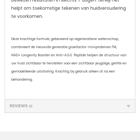
helpt om toekomstige tekenen van huidveroudering
te voorkomen.
Deze krachtige formule, gebaseerd op regeneratieve wetenschap,
combineert de nieuwste generatie groeifactor-miniproteïnen.TM,
NAD+ Longevity Booster en Anti-A.G.E. Peptide helpen de structuur van
uw huid zichtbaar te herstellen voor een zichtbaar jeugdige, gelifte en
gemodelleerde uitstraling. Krachtig bij gebruik alleen of na een
behandeling.
REVIEWS
(0)