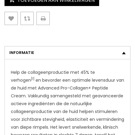
TOEVOEGEN AAN WINKELWAGEN
INFORMATIE
Help de collageenproductie met 45% te
[1]
verhogen
en bevorder een optimale levensduur van
de huid met Advanced Pro-Collagen+ Peptide
Cream. Vakkundig samengesteld met geavanceerde
actieve ingrediënten die de natuurlijke
collageenproductie van de huid helpen stimuleren
voor zichtbare stevigheid, elasticiteit en vermindering
van diepe rimpels. Het levert snelwerkende, klinisch
bewezen resultaten in slechts 7 dagen. terwijl het