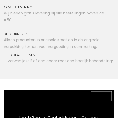
GRATIS LEVERING
Wij bieden gratis levering bij alle bestellingen boven de
€50,-
RETOURNEREN
Alleen producten in originele staat en in de originele
verpakking komen voor vergoeding in aanmerking.
CADEAUBONNEN
Verwen jezelf of een ander met een heerlijk behandeling!
Health Beauty Center Monique Gottmer ,