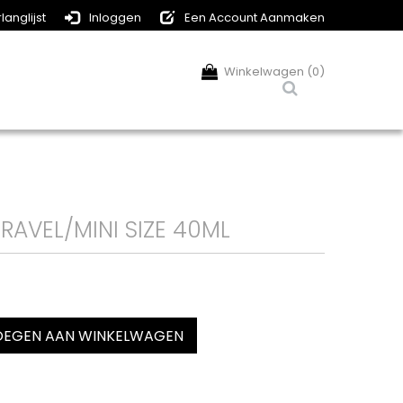
langlijst
Inloggen
Een Account Aanmaken
Winkelwagen (0)
RAVEL/MINI SIZE 40ML
EGEN AAN WINKELWAGEN