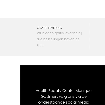
GRATIS LEVERING
Wij bieden gratis levering bij
alle bestellingen boven de
€50,-
Health Beauty Center Monique
Gottmer , volg ons via de
onderstaande social media