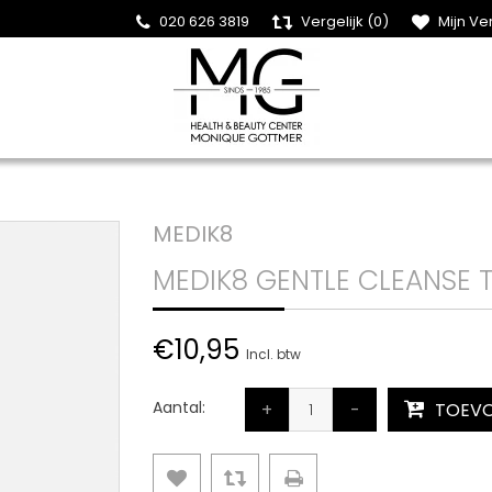
020 626 3819
Vergelijk (0)
Mijn Ver
MEDIK8
MEDIK8 GENTLE CLEANSE T
€10,95
Incl. btw
Aantal:
+
-
TOEVO