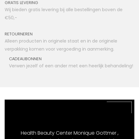
GRATIS LEVERING
Wij bieden gratis levering bij alle bestellingen boven de
€50,-
RETOURNEREN
Alleen producten in originele staat en in de originele
verpakking komen voor vergoeding in aanmerking.
CADEAUBONNEN
Verwen jezelf of een ander met een heerlijk behandeling!
Health Beauty Center Monique Gottmer ,