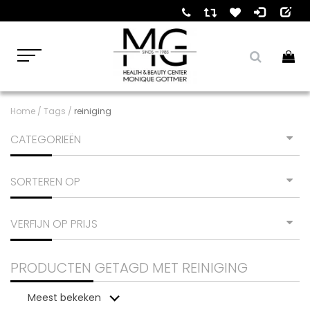
Home
/
Tags
/
reiniging
CATEGORIEËN
SORTEREN OP
VERFIJN OP PRIJS
PRODUCTEN GETAGD MET REINIGING
Meest bekeken