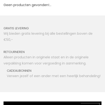
Geen producten gevonden!...
GRATIS LEVERING
Wij bieden gratis levering bij alle bestellingen boven de
€50,-
RETOURNEREN
Alleen producten in originele staat en in de originele
verpakking komen voor vergoeding in aanmerking.
CADEAUBONNEN
Verwen jezelf of een ander met een heerlijk behandeling!