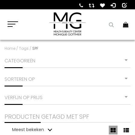
Home
/
Tags
/
SPF
CATEGORIEËN
SORTEREN OP
VERFIJN OP PRIJS
PRODUCTEN GETAGD MET SPF
Meest bekeken